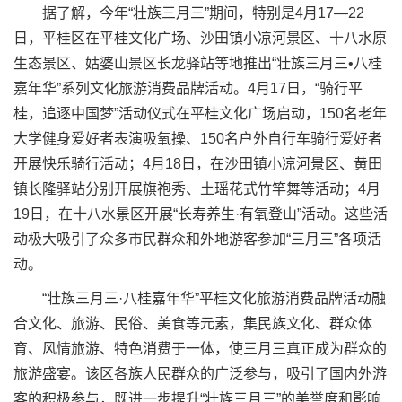
据了解，今年“壮族三月三”期间，特别是4月17—22
日，平桂区在平桂文化广场、沙田镇小凉河景区、十八水原
生态景区、姑婆山景区长龙驿站等地推出“壮族三月三•八桂
嘉年华”系列文化旅游消费品牌活动。4月17日，“骑行平
桂，追逐中国梦”活动仪式在平桂文化广场启动，150名老年
大学健身爱好者表演吸氧操、150名户外自行车骑行爱好者
开展快乐骑行活动；4月18日，在沙田镇小凉河景区、黄田
镇长隆驿站分别开展旗袍秀、土瑶花式竹竿舞等活动；4月
19日，在十八水景区开展“长寿养生·有氧登山”活动。这些活
动极大吸引了众多市民群众和外地游客参加“三月三”各项活
动。
“壮族三月三·八桂嘉年华”平桂文化旅游消费品牌活动融
合文化、旅游、民俗、美食等元素，集民族文化、群众体
育、风情旅游、特色消费于一体，使三月三真正成为群众的
旅游盛宴。该区各族人民群众的广泛参与，吸引了国内外游
客的积极参与，既进一步提升“壮族三月三”的美誉度和影响