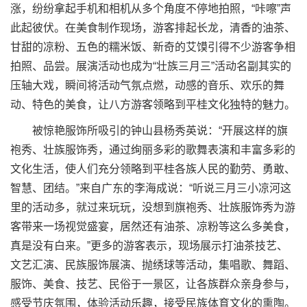
涨，纷纷拿起手机和相机从多个角度不停地拍照，“咔嚓”声
此起彼伏。在美食制作现场，游客排起长龙，清香的油茶、
甘甜的凉粉、五色的糯米饭、新奇的艾馍引得不少游客争相
拍照、品尝。展演活动也成为“壮族三月三”活动名副其实的
压轴大戏，瞬间将活动气氛点燃，动感的音乐、欢乐的舞
动、特色的美食，让八方游客领略到平桂文化独特的魅力。
被惊艳服饰所吸引的钟山县杨秀英说：“开展这样的旗
袍秀、壮族服饰秀，通过绚丽多彩的歌舞表演和丰富多彩的
文化生活，使人们充分领略到平桂各族人民的勤劳、勇敢、
智慧、团结。”来自广东的李海成说：“听说三月三小凉河这
里的活动多，就过来玩玩，没想到旗袍秀、壮族服饰秀为游
客带来一场视觉盛宴，居然还有油茶、凉粉等这么多美食，
真是没有白来。”更多的游客表示，现场展示打油茶技艺、
文艺汇演、民族服饰展演、抛绣球等活动，集唱歌、舞蹈、
服饰、美食、技艺、民俗于一景区，让各族群众亲身参与，
感受节庆氛围，体验活动乐趣，接受民族体育文化的熏陶。