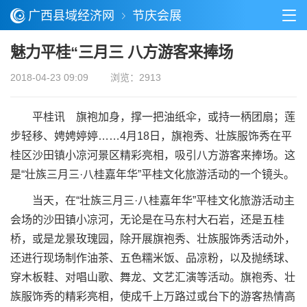
广西县域经济网
节庆会展
魅力平桂“三月三 八方游客来捧场
2018-04-23 09:09
浏览：2913
平桂讯 旗袍加身，撑一把油纸伞，或持一柄团扇；莲
步轻移、娉娉婷婷……4月18日，旗袍秀、壮族服饰秀在平
桂区沙田镇小凉河景区精彩亮相，吸引八方游客来捧场。这
是“壮族三月三·八桂嘉年华”平桂文化旅游活动的一个镜头。
当天，在“壮族三月三·八桂嘉年华”平桂文化旅游活动主
会场的沙田镇小凉河，无论是在马东村大石岩，还是五桂
桥，或是龙景玫瑰园，除开展旗袍秀、壮族服饰秀活动外，
还进行现场制作油茶、五色糯米饭、品凉粉，以及抛绣球、
穿木板鞋、对唱山歌、舞龙、文艺汇演等活动。旗袍秀、壮
族服饰秀的精彩亮相，使成千上万路过或台下的游客热情高