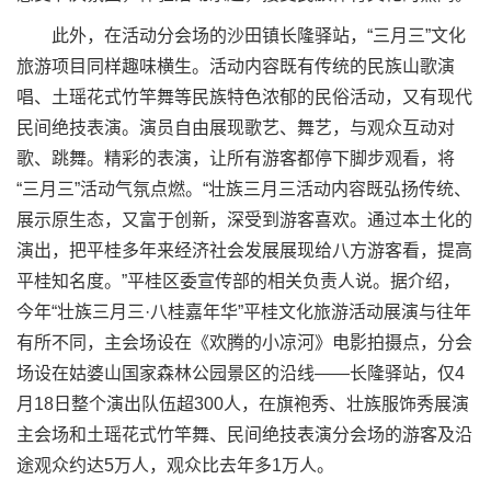
此外，在活动分会场的沙田镇长隆驿站，“三月三”文化
旅游项目同样趣味横生。活动内容既有传统的民族山歌演
唱、土瑶花式竹竿舞等民族特色浓郁的民俗活动，又有现代
民间绝技表演。演员自由展现歌艺、舞艺，与观众互动对
歌、跳舞。精彩的表演，让所有游客都停下脚步观看，将
“三月三”活动气氛点燃。“壮族三月三活动内容既弘扬传统、
展示原生态，又富于创新，深受到游客喜欢。通过本土化的
演出，把平桂多年来经济社会发展展现给八方游客看，提高
平桂知名度。”平桂区委宣传部的相关负责人说。据介绍，
今年“壮族三月三·八桂嘉年华”平桂文化旅游活动展演与往年
有所不同，主会场设在《欢腾的小凉河》电影拍摄点，分会
场设在姑婆山国家森林公园景区的沿线——长隆驿站，仅4
月18日整个演出队伍超300人，在旗袍秀、壮族服饰秀展演
主会场和土瑶花式竹竿舞、民间绝技表演分会场的游客及沿
途观众约达5万人，观众比去年多1万人。