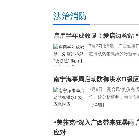
法治消防
启用半年成效显！爱店边检站 “
7月27日清晨，广西爱
在满载热带果蔬的冷链车
南宁海事局启动防御洪水II级
7月6日，受台风“美莎克
位。经分析研判，南宁海事
【
详细
】
“美莎克”深入广西带来狂暴雨
应对