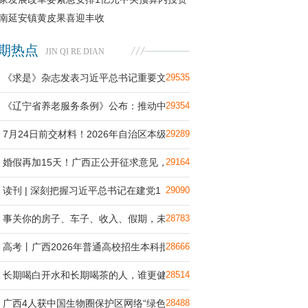
持广西台
南延安镇黄皮果喜迎丰收
期热点
JIN QI RE DIAN
《求是》杂志发表习近平总书记重要文
29535
《辽宁省养老服务条例》公布：推动中
29354
7月24日前交材料！2026年自治区本级工
29289
婚假再加15天！广西正公开征求意见，
29164
读刊 | 深刻把握习近平总书记在建党1
29090
事关你的房子、车子、收入、假期，未
28783
高考丨广西2026年普通高校招生本科批
28666
长期喝白开水和长期喝茶的人，谁更健
28514
广西4人获中国生物圈保护区网络“绿色
28488