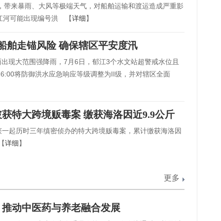
部，带来暴雨、大风等极端天气，对船舶运输和渡运造成严重影
江河可能出现编号洪 【
详细
】
船舶走锚风险 确保辖区平安度汛
西出现大范围强降雨，7月6日，郁江3个水文站超警戒水位且
6:00将防御洪水应急响应等级调整为II级，并对辖区全面
获特大跨境贩毒案 缴获海洛因近9.9公斤
获一起历时三年缜密侦办的特大跨境贩毒案，累计缴获海洛因
【
详细
】
更多
：推动中医药与养老融合发展