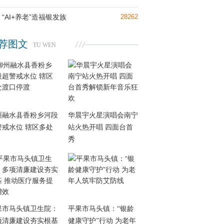
“AI+养老”造福银发族
28262
荐图文
TU WEN
州融水县香粉乡河段
华晨宇火星演唱会南宁
警戒水位 辖区多处
站火热开唱 四面台首
秀
果市马头镇卫生院：
平果市马头镇：“银龄
项清廉建设夯实根基
健康守护”行动 为老年