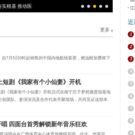
为老年人筑牢
支
江
近
更多
1
2
，自7月5日0时起销售的中国内地航线客票，燃油附加费将下
3
4
土短剧《我家有个小仙妻》开机
5
材短剧《我家有个小仙妻》开机仪式在南宁庄子梦然微度假基地
6
主创团队、参演演员及合作代表齐聚现场，共同见证这部本
7
8
唱 四面台首秀解锁新年音乐狂欢
9
宇火星演唱会在广西体育中心体育场燃情开唱。此次，华晨宇