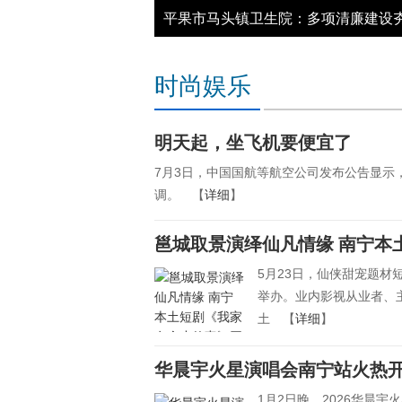
平果市马头镇：“银龄健康守护”行动 
时尚娱乐
明天起，坐飞机要便宜了
7月3日，中国国航等航空公司发布公告显示
调。 【
详细
】
邕城取景演绎仙凡情缘 南宁本
5月23日，仙侠甜宠题
举办。业内影视从业者、
土 【
详细
】
华晨宇火星演唱会南宁站火热开
1月2日晚，2026华晨