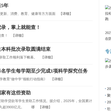
5年
市更新、消费、教育、健康等方方面面 【
详细
】
记录，掌上就能查！
20
能查！ 【
详细
】
在
招生本科批次录取圆满结束
专
次录取工作顺利落下帷幕。 【
详细
】
名学生每学期至少完成1项科学探究任务
学教育“做中学”领航行动指南》 【
详细
】
2
国家有这些资助
县
聚
学贷款等学生资助工作情况。据介绍，2025年，全国累计
2
入超3900亿元。 哪 【
详细
】
报
壮