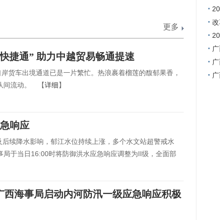
域
2
(
改
更多
改
2
广
快捷通” 助力中越贸易畅通提速
广
店口岸货车出境通道已是一片繁忙。热浪裹着榴莲的馥郁果香，
广
队间流动。 【
详细
】
应急响应
”及后续降水影响，郁江水位持续上涨，多个水文站超警戒水
局于当日16:00时将防御洪水应急响应调整为II级，全面部
 广西海事局启动内河防汛一级应急响应积极