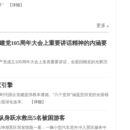
子” 【
详细
】
更多
在建党105周年大会上重要讲话精神的内涵要
共产党成立105周年大会上发表重要讲话，全面回顾党的光辉历
双引擎
新时代国企党建提供根本遵循。“六个坚持”涵盖坚持党的全面领
全面深化改革、 【
详细
】
纵身跃水救出5名被困游客
色浩坤湖景区突发惊险一幕：一辆小型汽车意外冲入景区服务中