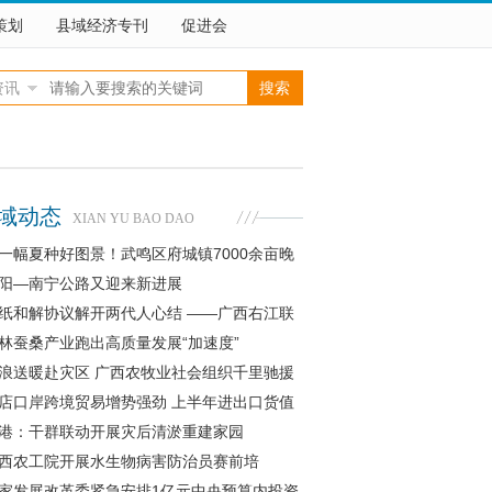
策划
县域经济专刊
促进会
资讯
域动态
XIAN YU BAO DAO
一幅夏种好图景！武鸣区府城镇7000余亩晚
插秧忙
阳—南宁公路又迎来新进展
纸和解协议解开两代人心结 ——广西右江联
云南富宁
林蚕桑产业跑出高质量发展“加速度”
浪送暖赴灾区 广西农牧业社会组织千里驰援
民生
店口岸跨境贸易增势强劲 上半年进出口货值
比增长6
港：干群联动开展灾后清淤重建家园
西农工院开展水生物病害防治员赛前培
家发展改革委紧急安排1亿元中央预算内投资