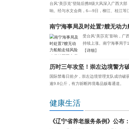
台风“美莎克”登陆后携8级大风深入广西大
响。经与水文会商，6—9日，柳江、桂江等
南宁海事局及时处置7艘无动力
受台风“美莎克”影响，广
持续上涨。南宁海事局于1
【
详细
】
历时三年攻坚！崇左边境警方破
国际禁毒日前夕，崇左边境管理支队成功破
逾9.8公斤，有力斩断跨境毒品贩毒通道。 
健康生活
《辽宁省养老服务条例》公布