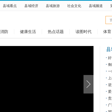
县域看点
县域经济
县域旅游
社会文化
县域频道
治消防
健康生活
热点话题
读图时代
体育
县
好
稻
衡
一
动
上
逆
护
爱
同
贵
广
国