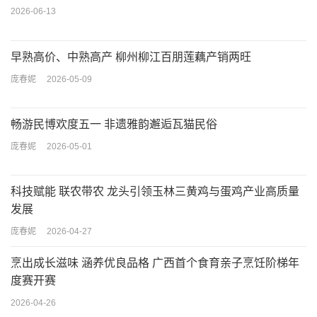
2026-06-13
早熟高价、中熟高产 柳州柳江百朋莲藕产销两旺
庞春妮
2026-05-09
畅游民博欢度五一 非遗雅韵邂逅瓦猫民俗
庞春妮
2026-05-01
科技赋能 联农带农 龙头引领玉林三黄鸡与蛋鸡产业高质量
发展
庞春妮
2026-04-27
烹出成长滋味 涵养优良品格 广西首个食育亲子烹饪阶梯年
度赛开赛
2026-04-26