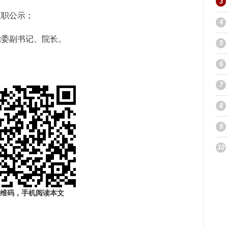
3
正职公示；
4
党委副书记、院长。
5
6
7
8
9
10
维码，手机阅读本文