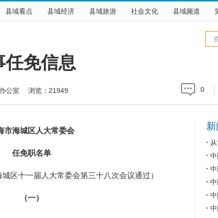
县域看点
县域经济
县域旅游
社会文化
县域频道
事任免信息
0
会办公室 浏览：
21949
新
市海城区人大常委会
从
任免职名单
中
中
市海城区十一届人大常委会第三十八次会议通过）
中
中
（一）
中