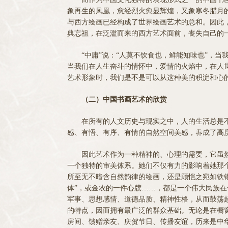
象再生的凤凰，愈经烈火愈显辉煌，又象寒冬腊月
与西方绘画已经构成了世界绘画艺术的总和。因此
典忘祖，在泛滥而来的西方艺术面前，丧失自己的
“中庸”说：“人莫不饮食也，鲜能知味也”，当
当我们在人生奋斗的情怀中，爱情的火焰中，在人
艺术形象时，我们是不是可以从这种美的积淀和心
（二）中国书画艺术的欣赏
在所有的人文历史与现实之中，人的生活总是不完
感、有悟、有序、有情的自然空间美感，养成了高
因此艺术作为一种精神的、心理的需要，它虽然
一个独特的审美体系。她们不仅有力的影响着她那
所至无不暗含自然韵律的绘画，还是顾恺之宛如铁
体”，或金农的一件心牍……，都是一个伟大民族
军事、思想感情、道德品质、精神性格，从而鼓荡
的特点，因而拥有最广泛的群众基础。无论是在橱
房间、馈赠亲友、庆贺节日、传播友谊，历来是中