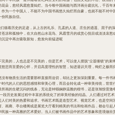
的花朵，愈经风霜愈显灿烂。当今唯中国画能与西洋画分庭抗礼，千百年
，作为一个中国人，不能不为中国书画悠久灿烂而自豪，也就不能不对中
一份民族自信。
我们循着历史的足迹，从上古的礼乐、孔孟的人道、庄生的逍遥、屈子的
世苍凉和孤独中，在大自然山水花鸟、风霜雪月的或赏心悦目或淡淡哀愁
的沉淀中再次吸取新知，愈发向前猛进呢
美的，人也总是不完美的，但是艺术，可以使人摆脱“尘嚣缰锁”的束
度慈悲而至爱的心怀，开启高度理性的智慧，知进退识天理，绚烂之极而
没有物质生活的需要那样直接而迫切，却比之更加深刻重要。每一件书画
个时代的人们的思想感情和审美心理，而且会转化成一种审美传统，世世
锥所画的生硬沉闷的线条，无论是钟繇娴静温雅的楷书，还是张旭惊雷激电
在一段历史发展过程中丰富的系统化了的审美经验的结晶。人们通过对艺
起人们对美的热爱和追求。书画艺术既是造型艺术、视觉艺术，也是空间
窗、画廊、亭台楼阁或是展览大厅看到精美的书法和绘画作品，都会引起
华民族一种高雅的艺术爱好。当人们被书画作品中的艺术形象和意境做欣