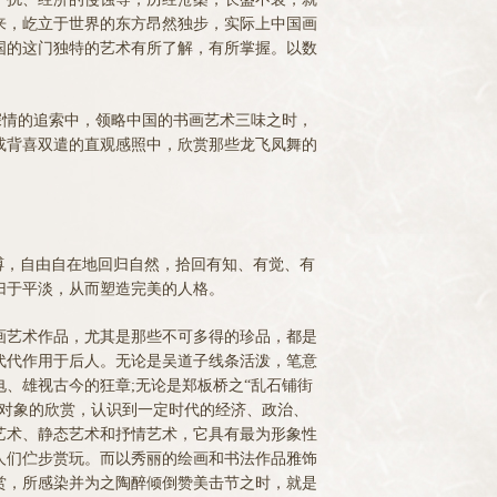
来，屹立于世界的东方昂然独步，实际上中国画
国的这门独特的艺术有所了解，有所掌握。以数
深情的追索中，领略中国的书画艺术三味之时，
或背喜双遣的直观感照中，欣赏那些龙飞凤舞的
缚，自由自在地回归自然，拾回有知、有觉、有
归于平淡，从而塑造完美的人格。
艺术作品，尤其是那些不可多得的珍品，都是
代代作用于后人。无论是吴道子线条活泼，笔意
、雄视古今的狂章;无论是郑板桥之“乱石铺街
术对象的欣赏，认识到一定时代的经济、政治、
艺术、静态艺术和抒情艺术，它具有最为形象性
人们伫步赏玩。而以秀丽的绘画和书法作品雅饰
赏，所感染并为之陶醉倾倒赞美击节之时，就是