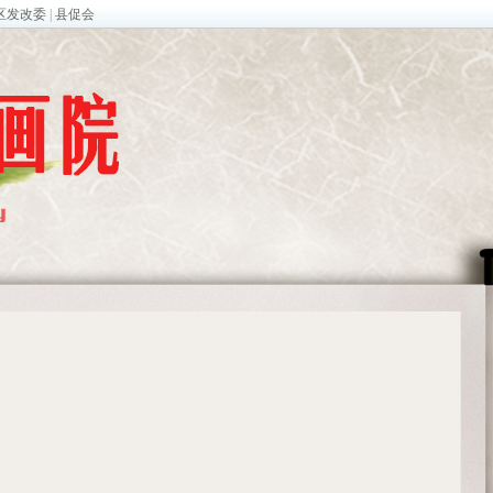
区发改委
|
县促会