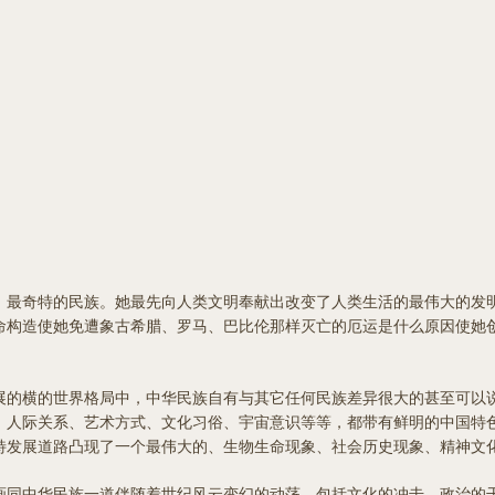
最奇特的民族。她最先向人类文明奉献出改变了人类生活的最伟大的发明
命构造使她免遭象古希腊、罗马、巴比伦那样灭亡的厄运是什么原因使她
的横的世界格局中，中华民族自有与其它任何民族差异很大的甚至可以说
、人际关系、艺术方式、文化习俗、宇宙意识等等，都带有鲜明的中国特
特发展道路凸现了一个最伟大的、生物生命现象、社会历史现象、精神文
同中华民族一道伴随着世纪风云变幻的动荡，包括文化的冲击、政治的干