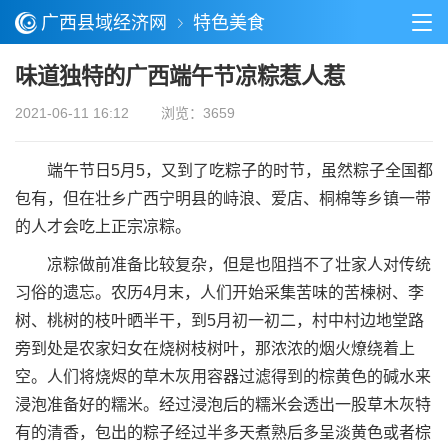
广西县域经济网
特色美食
味道独特的广西端午节凉粽惹人惹
2021-06-11 16:12
浏览：3659
端午节日5月5，又到了吃粽子的时节，虽然粽子全国都
包有，但在壮乡广西宁明县的峙浪、爱店、桐棉等乡镇一带
的人才会吃上正宗凉粽。
凉粽做前准备比较复杂，但是也阻挡不了壮家人对传统
习俗的遗忘。农历4月末，人们开始采集苦味的苦楝树、李
树、桃树的枝叶晒半干，到5月初一初二，村中村边地堂路
旁到处是农家妇女在烧树枝树叶，那浓浓的烟火燎绕着上
空。人们将烧烬的草木灰用容器过滤得到的棕黄色的碱水来
浸泡准备好的糯米。经过浸泡后的糯米会透出一股草木灰特
有的清香，包出的粽子经过半多天煮熟后多呈淡黄色或者棕