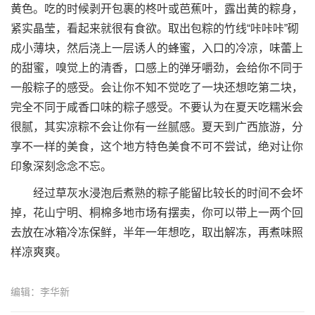
黄色。吃的时候剥开包裹的柊叶或芭蕉叶，露出黄的粽身，
紧实晶莹，看起来就很有食欲。取出包粽的竹线“咔咔咔”砌
成小薄块，然后浇上一层诱人的蜂蜜，入口的冷凉，味蕾上
的甜蜜，嗅觉上的清香，口感上的弹牙嚼劲，会给你不同于
一般粽子的感受。会让你不知不觉吃了一块还想吃第二块，
完全不同于咸香口味的粽子感受。不要认为在夏天吃糯米会
很腻，其实凉粽不会让你有一丝腻感。夏天到广西旅游，分
享不一样的美食，这个地方特色美食不可不尝试，绝对让你
印象深刻念念不忘。
经过草灰水浸泡后煮熟的粽子能留比较长的时间不会坏
掉，花山宁明、桐棉多地市场有摆卖，你可以带上一两个回
去放在冰箱冷冻保鲜，半年一年想吃，取出解冻，再煮味照
样凉爽爽。
编辑：李华新