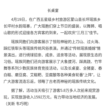
长桌宴
4月19日，在广西五星级乡村旅游区蒙山县长坪瑶族乡
长坪村水韵瑶寨，广大瑶胞们穿上节日的盛装，以舞狮、唱
山歌的形式迎接各方宾客的到来，一起欢庆“三月三”佳节。
瑶族同胞们向游客展示了惊险神秘的上刀山、过火海、
踩红铁犁头等瑶族传统风俗表演。并通过“传统瑶族婚嫁”情
景演出，进行绣球招亲、成亲、送亲等活动，展现原生态的
习俗。瑶族同胞们还向游客展示了大象拔河、踩高跷、竹竿
舞等系列少数民族体育竞技活动，以及长桌宴、全猪宴、舂
白糍、磨豆腐、艾糍粑、豆腐酿等各种美食轮番“上阵”，让
广大游客流连忘返，领略了古老而神秘的瑶族传统文化。
据了解，活动当天吸引了游客5.8万多人次前来观赏游
玩，实现旅游收入1592万元，有力带动当地经济的发展。
（关新 韦巧明）