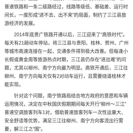
普速铁路和一条二级路经过，线路等级低、基础差、运行时
间长，一度形成“进不去、出不来”的局面，制约了三江县旅
游经济的发展。
2014年底贵广铁路开通以后，三江迎来了“高铁时代”。
每天有21趟动车停站，将三江县与贵阳、桂林、贺州、广州
等城市高速连接在一起，交通条件得到极大改善。但每逢小
长假或黄金周等旅游热点时期，三江县仍存在“进出难”的问
题，尤其以柳州、南宁方向最为明显。高铁开通后，三江往
柳州、南宁方向每天仅有2对动车运行，且需要绕道桂林才
能实现。
针对这个问题，南宁铁路局结合地方政府的意愿和车辆
运用情况，决定在中秋国庆假期期间每天开行“柳州～三江”
普速空调旅客列车1对，借助普速旅客列车一次性运量大、
安全舒适等优势，满足三江往柳州、南宁方向客流出行需
要，解三江之“围”。