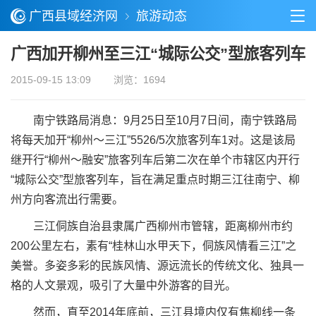
广西县域经济网
旅游动态
广西加开柳州至三江“城际公交”型旅客列车
2015-09-15 13:09
浏览：1694
南宁铁路局消息：9月25日至10月7日间，南宁铁路局
将每天加开“柳州～三江”5526/5次旅客列车1对。这是该局
继开行“柳州～融安”旅客列车后第二次在单个市辖区内开行
“城际公交”型旅客列车，旨在满足重点时期三江往南宁、柳
州方向客流出行需要。
三江侗族自治县隶属广西柳州市管辖，距离柳州市约
200公里左右，素有“桂林山水甲天下，侗族风情看三江”之
美誉。多姿多彩的民族风情、源远流长的传统文化、独具一
格的人文景观，吸引了大量中外游客的目光。
然而，直至2014年底前，三江县境内仅有焦柳线一条