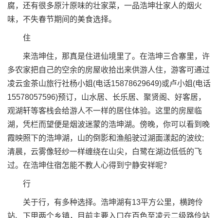
腐，还有很多原汁原味的壮家菜，一品浩坤壮家人的烟火
味，不失春节期间的美食选择。
住
来浩坤住，那真是住进仙境里了。在浩坤三合寨里，许
多农家把自己的空余的房屋收拾出来供游人住，游客可通过
凌云金茶山旅行社杨小姐(电话15878629649)或卢小姐(电话
15578057596)预订，山水居、长乐居、聚贤阁、好客居，
观湖轩等客栈会给游人不一样的居住体验。这里的房屋临
湖，凭栏而望便是烟波迷蒙的浩坤湖。傍晚，你可以看到晚
霞映照下的浩坤湖，山的倒影和渔船驶过湖面漾起的波纹;
清晨，云雾像轻纱一样缠绕在山尖，白鹭在湖边低低的飞
过。在浩坤住宿怎能不教人心得到宁静安祥呢？
行
关于行，有多种选择。浩坤湖有13平方公里，横跨伶
站、下甲两个乡镇，目前主要入口在百色至凌云二级路伶站