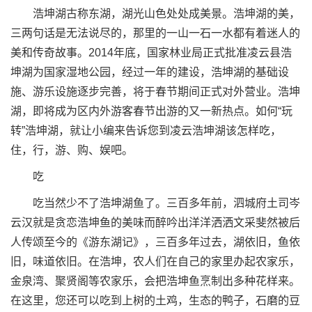
浩坤湖古称东湖，湖光山色处处成美景。浩坤湖的美，
三两句话是无法说尽的，那里的一山一石一水都有着迷人的
美和传奇故事。2014年底，国家林业局正式批准凌云县浩
坤湖为国家湿地公园，经过一年的建设，浩坤湖的基础设
施、游乐设施逐步完善，将于春节期间正式对外营业。浩坤
湖，即将成为区内外游客春节出游的又一新热点。如何“玩
转”浩坤湖，就让小编来告诉您到凌云浩坤湖该怎样吃，
住，行，游、购、娱吧。
吃
吃当然少不了浩坤湖鱼了。三百多年前，泗城府土司岑
云汉就是贪恋浩坤鱼的美味而醉吟出洋洋洒洒文采斐然被后
人传颂至今的《游东湖记》，三百多年过去，湖依旧，鱼依
旧，味道依旧。在浩坤，农人们在自己的家里办起农家乐，
金泉湾、聚贤阁等农家乐，会把浩坤鱼烹制出多种花样来。
在这里，您还可以吃到上树的土鸡，生态的鸭子，石磨的豆