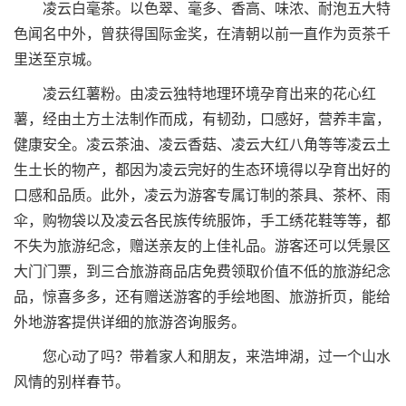
凌云白毫茶。以色翠、毫多、香高、味浓、耐泡五大特
色闻名中外，曾获得国际金奖，在清朝以前一直作为贡茶千
里送至京城。
凌云红薯粉。由凌云独特地理环境孕育出来的花心红
薯，经由土方土法制作而成，有韧劲，口感好，营养丰富，
健康安全。凌云茶油、凌云香菇、凌云大红八角等等凌云土
生土长的物产，都因为凌云完好的生态环境得以孕育出好的
口感和品质。此外，凌云为游客专属订制的茶具、茶杯、雨
伞，购物袋以及凌云各民族传统服饰，手工绣花鞋等等，都
不失为旅游纪念，赠送亲友的上佳礼品。游客还可以凭景区
大门门票，到三合旅游商品店免费领取价值不低的旅游纪念
品，惊喜多多，还有赠送游客的手绘地图、旅游折页，能给
外地游客提供详细的旅游咨询服务。
您心动了吗？带着家人和朋友，来浩坤湖，过一个山水
风情的别样春节。