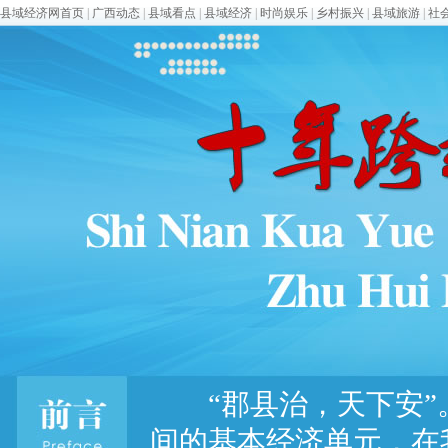
县域经济网首页
|
广西动态
|
县域看点
|
县域经济
|
时尚娱乐
|
乡村振兴
|
县域旅游
|
社
“郡县治，天下安”
间的基本经济单元，在