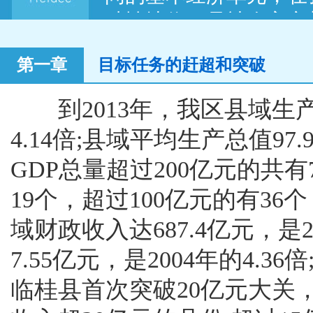
础性地位，是社会主义
发展的有效途径，也
第一章
目标任务的赶超和突破
党中央在十六大报告
召，中国县域经济由此进
到2013年，我区县域生产总值
月，自治区党委、自治
4.14倍;县域平均生产总值97.
区实际，制定下发了《
GDP总量超过200亿元的共有
〔2004〕19号，200
19个，超过100亿元的有36
号对此决定进行了修订
域财政收入达687.4亿元，是2
纲领，开启了我区县
科学发展谋跨越，开拓
7.55亿元，是2004年的4.
年来，自治区党委、政
临桂县首次突破20亿元大关
战略任务来抓，陆续出