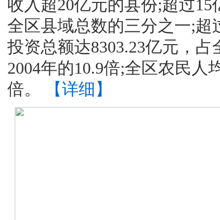
收入超20亿元的县份;超过15
施，着力开展扩权强县
全区县域总数的三分之一;超
域经济发展做出具体部署
投资总额达8303.23亿元，
视野，以科学的态度、
2004年的10.9倍;全区农民人
济，从而使我区县域经
辉煌成就。
倍。
【详细】