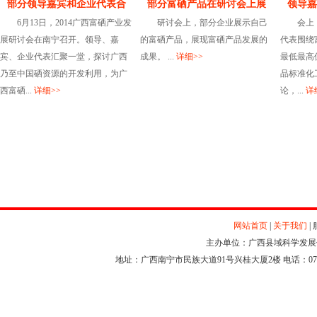
部分领导嘉宾和企业代表合
部分富硒产品在研讨会上展
领导嘉
6月13日，2014广西富硒产业发
研讨会上，部分企业展示自己
会上，
展研讨会在南宁召开。领导、嘉
的富硒产品，展现富硒产品发展的
代表围绕
宾、企业代表汇聚一堂，探讨广西
成果。 ...
详细>>
最低最高
乃至中国硒资源的开发利用，为广
品标准化
西富硒...
详细>>
论，...
详
网站首页
|
关于我们
|
主办单位：广西县域科学发展促进
地址：广西南宁市民族大道91号兴桂大厦2楼 电话：0771-5712262 