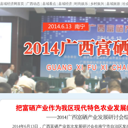
县域经济网首页
|
广西动态
|
县域看点
|
县域经济
|
时尚娱乐
|
乡村振兴
|
县域旅游
|
社
2014年6月13日，广西富硒产业首次发展研讨会在南宁市自治区发