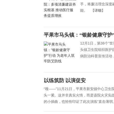
手，将廉洁理念深度
能。 【
详细
】
平果市马头镇：“银龄健康守护
12月1日，第38个
头镇卫生院组织医护
病防治科普宣传活动
以练筑防 以演促安
“嗖——”11月21日，平果市新安镇中心卫
头一紧。这并非真实火情，而是该院火灾实
的小插曲，也恰恰印证了此次演练“直击薄弱