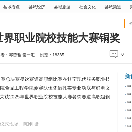
县域看点
县域经济
县域旅游
社会文化
县域频道
世界职业院校技能大赛铜奖
0
者：邓蕾雅 秦一汇 浏览：
18335
新
大赛总决赛餐饮赛道高职组比赛在辽宁现代服务职业技
中
学院食品工程学院参赛队伍凭借扎实专业功底与鲜明文
中
荣获2025年世界职业院校技能大赛餐饮赛道高职组铜
中
中
中
仪式现场。陈刚 摄
中