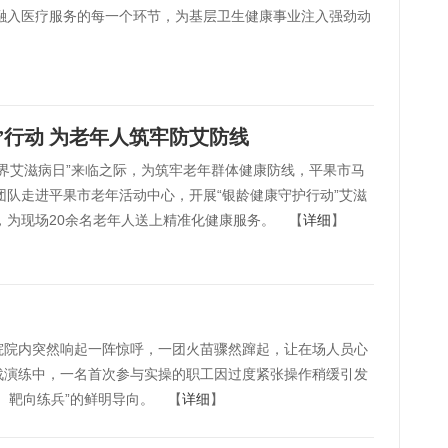
融入医疗服务的每一个环节，为基层卫生健康事业注入强劲动
”行动 为老年人筑牢防艾防线
“世界艾滋病日”来临之际，为筑牢老年群体健康防线，平果市马
团队走进平果市老年活动中心，开展“银龄健康守护行动”艾滋
，为现场20余名老年人送上精准化健康服务。 【
详细
】
生院院内突然响起一阵惊呼，一团火苗骤然蹿起，让在场人员心
战演练中，一名首次参与实操的职工因过度紧张操作稍缓引发
、靶向练兵”的鲜明导向。 【
详细
】