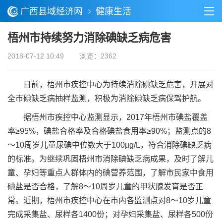
广西县域经济网
健康生活
梧州市持续努力消除碘缺乏病危害
2018-07-12 10:49
浏览：2362
日前，梧州市疾控中心为持续消除碘缺乏危害，开展对
全市碘缺乏病抽样监测，积极为消除碘缺乏病保驾护航。
据梧州市疾控中心监测显示，2017年梧州市碘盐覆盖
率≥95%，碘盐合格率及合格碘盐食用率≥90%；监测点的8
～10周岁儿童尿碘中位数大于100µg/L，符合消除碘缺乏病
的标准。为继续巩固梧州市消除碘缺乏病成果，及时了解儿
童、孕妇等重点人群体内的碘营养范围，了解市民家中食用
碘盐是否合格，了解8～10周岁儿童的甲状腺发育是否正
常。近期，梧州市疾控中心在市内各监测点对8～10岁儿童
完成采集盐、尿样各1400份；对孕妇采集盐、尿样各500份