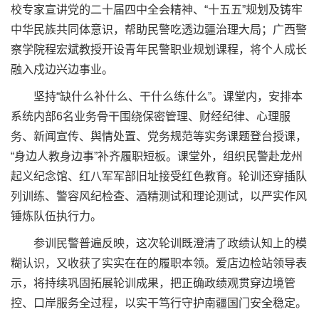
校专家宣讲党的二十届四中全会精神、“十五五”规划及铸牢
中华民族共同体意识，帮助民警吃透边疆治理大局；广西警
察学院程宏斌教授开设青年民警职业规划课程，将个人成长
融入戍边兴边事业。
坚持“缺什么补什么、干什么练什么”。课堂内，安排本
系统内部6名业务骨干围绕保密管理、财经纪律、心理服
务、新闻宣传、舆情处置、党务规范等实务课题登台授课，
“身边人教身边事”补齐履职短板。课堂外，组织民警赴龙州
起义纪念馆、红八军军部旧址接受红色教育。轮训还穿插队
列训练、警容风纪检查、酒精测试和理论测试，以严实作风
锤炼队伍执行力。
参训民警普遍反映，这次轮训既澄清了政绩认知上的模
糊认识，又收获了实实在在的履职本领。爱店边检站领导表
示，将持续巩固拓展轮训成果，把正确政绩观贯穿边境管
控、口岸服务全过程，以实干笃行守护南疆国门安全稳定。