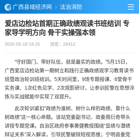
广西县域经济网
法治消防
爱店边检站首期正确政绩观读书班结训 专
家导学明方向 骨干实操强本领
2026-05-18 18:25
浏览：28412
“守好国门、带好队伍，就是最实的政绩。”5月15日，
广西爱店边检站第一期树立和践行正确政绩观学习教育读书
班暨政治轮训班结训。5天时间里，9场专题授课、6堂骨干
实务课、1次红色见学、2次观影研讨，让参训民警在思想淬
炼与实战赋能中实现了双提升。
此次轮训紧扣“政绩为谁树、树什么样的政绩、靠什么
树政绩”这一核心命题。该站党委副书记、政委周衍奇带头
讲授专题党课。自治区政府参事黄健教授围绕“显绩与潜绩
辩证关系”深入解读，引导民警破除短视思维；宁明县委党