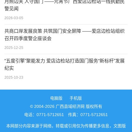
月照边关 人守国门 ——元宵节广西爱店边检站一线执勤民
警见闻
2026-03-05
共商口岸发展良策 共筑国门安全屏障 ——爱店边检站组织
召开四季度警企座谈会
2025-12-25
“五度引擎”聚能发力 爱店边检站打造国门服务“新标杆”发展
纪实 ​
2025-10-23
电脑版
手机版
© 2004-2026 广西县域经济网 版权所有
电话：0771-5712651 传真：0771-5712651
本网部分内容来源于网络，转载或引用仅为传播更多信息，文图版