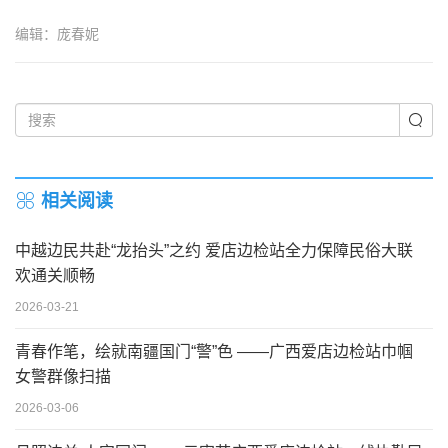
编辑：庞春妮
相关阅读
中越边民共赴“龙抬头”之约 爱店边检站全力保障民俗大联
欢通关顺畅
2026-03-21
青春作笔，绘就南疆国门“警”色 ——广西爱店边检站巾帼
女警群像扫描
2026-03-06