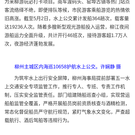
为来柳游玩必打卡项目。南车渡码头、窑埠古镇等热门站点
客流络绎不绝，即便排队等候，市民游客乘船游览的热情依
旧高涨。截至5月2日，水上公交累计发船364趟次，载客量
达19236人次。随着多艘新型观光游船投入运营，柳江夜间
游船运力全面升级，共计开行46班次，接待游客超1.7万人
次，夜游经济蓬勃发展。
柳州主城区内海巡10658护航水上公交。许娴静 摄
为筑牢水上出行安全屏障，柳州海事局提前部署五一水
上交通安全专项监管工作，推行专人、专班、专责工作机
制，压实安全监管责任。部门组建随船巡查小组，实现营运
船舶监管全覆盖，严格开展船员岗前资质核查与酒精检测，
常态化督促船员严守航行规范，紧盯气象水文变化，严查超
载航行、酒后驾船等违规行为。