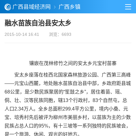
广西县域经济网
广西乡镇
融水苗族自治县安太乡
2015-10-14 16:41
浏览：6693
镶嵌在茂林修竹之间的安太乡元宝村苗寨
安太乡座落在桂西北国家森林旅游公园、广西第三高峰
——元宝山西麓，地处融水苗族自治县中部，乡政府距县城
68公里，是少数民族聚居的“笙鼓之乡”，居住着苗、瑶、
侗、壮、汉等民族同胞，辖13个行政村，83个自然屯，总
人口2.34万人。全乡总面积299.4平方公里，境内小桑、元
宝、培秀村先后被评为柳州市美丽乡村，以苗族为主的少数
民族占总人口的95%，有十三坡等一系列独特的民族坡会，
是一个旅游、休闲、观光的好地方。