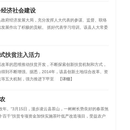
务经济社会建设
县政府经济发展大局，充分发挥人大代表的参谋、监督、联络
发展作出了积极的贡献。 抓好代表学习培训。该县人大常委
革式扶贫注入活力
以改革的思维推动扶贫开发，不断探索创新扶贫机制和方式，
得到不断增强。据悉，2014年，该县创新土地综合改革、资
扶等五大机制，强力推进下甲至 【
详细
】
茶农
收年。”3月15日，漫步凌云县茶山，一树树长势良好的春茶煞
十百千”扶贫专项资金加快实施茶叶低产改造项目，受益农户