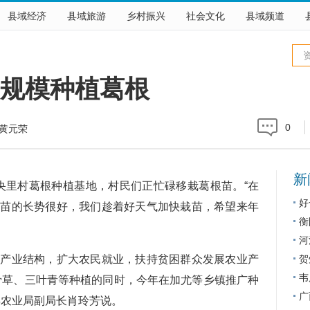
县域经济
县域旅游
乡村振兴
社会文化
县域频道
工规模种植葛根
0
黄元荣
新
央里村葛根种植基地，村民们正忙碌移栽葛根苗。“在
好
根苗的长势很好，我们趁着好天气加快栽苗，希望来年
衡
河
业结构，扩大农民就业，扶持贫困群众发展农业产
贺
韦
骨草、三叶青等种植的同时，今年在加尤等乡镇推广种
广
县农业局副局长肖玲芳说。