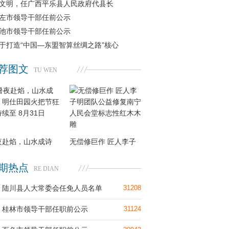
文明，任广西平乐县人民政府代县长
左市领导干部任前公示
池市领导干部任前公示
于打造“中国—东盟智算丝绸之路”核心
荐图文
TU WEN
夜赴焰，山水成诗
无偿修巨作 匠人李子
期热点
RE DIAN
陆川县人大常委会任免人员名单
31208
桂林市领导干部任职前公示
31124