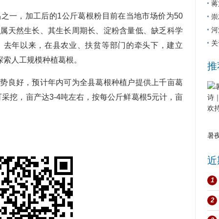
蒋
一，加工后的1公斤葛根粉目前在当地市场价为50
崇
河
分属天然生长、其生长周期长、淀粉含量低、缺乏科学
关
。去年以来，在县农业、扶贫等部门的牵头下，建立
探索人工规模种植葛根。
推
良好，预计年内可为全县葛根种植户提供上千亩葛
可采挖，亩产达3-4吨左右，按每公斤鲜葛根5元计，亩
暑
近
1
2