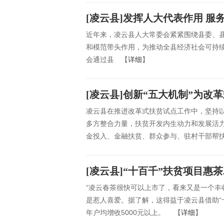
[凌云县]发挥人大代表作用 服
近年来，凌云县人大常委会紧紧围绕县委、
和模范带头作用，为推动全县经济社会可持续
会通过县 【
详细
】
[凌云县]创新“五大机制”为改
凌云县在推进改革式扶贫试点工作中，坚持
多方整合力量，扶贫开发内生动力和发展活力
金投入、金融扶贫、群众参与、驻村干部帮
[凌云县]“十百千”扶贫项目惠
“凌云春茶很快可以上市了，看来又是一个丰
是惹人喜爱。据了解，这得益于凌云县借助“
年户均增收5000元以上。 【
详细
】