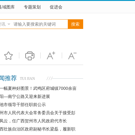
县域图库
专题策划
促进会
资讯
闻推荐
TUI JIAN
一幅夏种好图景！武鸣区府城镇7000余亩
阳—南宁公路又迎来新进展
池市领导干部任职前公示
州市人民代表大会常务委员会关于接受彭
凤云，任广西贺州市人民政府代市长
西壮族自治区政府副秘书长梁磊，履新职