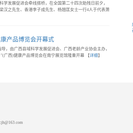
科学发展促进会牵线搭桥，在全国第二十四次助残日前夕，
梁汉之先生、香港李子成先生、杨翘匡女士一行4人于代表萧
健康产品博览会开幕式
会指导，由广西县域科学发展促进会、广西老龄产业协会主办，
”(广西)健康产品博览会在南宁展览馆隆重开幕 【
详细
】
h@163.com