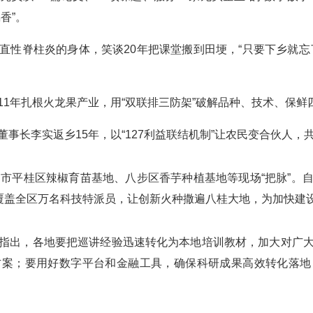
香”。
脊柱炎的身体，笑谈20年把课堂搬到田埂，“只要下乡就忘
年扎根火龙果产业，用“双联排三防架”破解品种、技术、保鲜
长李实返乡15年，以“127利益联结机制”让农民变合伙人，
平桂区辣椒育苗基地、八步区香芋种植基地等现场“把脉”。
内覆盖全区万名科技特派员，让创新火种撒遍八桂大地，为加快建
出，各地要把巡讲经验迅速转化为本地培训教材，加大对广大
方案；要用好数字平台和金融工具，确保科研成果高效转化落地