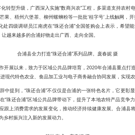
转型升级，广西深入实施“数商兴农”工程，多渠道支持农村
芒果、梧州六堡茶、柳州螺蛳粉等一批批‘桂字号’上线触网，开
息化处四级调研员江南虎在“珠还合浦”全国签购会上表示，希望
事，让越来越多的合浦好物走出广西、走向全国。
合浦县全力打造“珠还合浦”系列品牌。庞春妮 摄
展以来，致力于区域公共品牌培育，2020年合浦县重点打造“
推进现代特色农业、食品加工业与电子商务融合协同发展，实现
中提到，“珠还合浦”不仅仅是合浦的一张特色名片，它更彰显
在“珠还合浦”区域公共品牌带动下，提升了本地农特产品竞争
应跟上消费需求的发展变化，推动经济持续健康发展。合浦县
为乡村振兴注入新的发展动力。