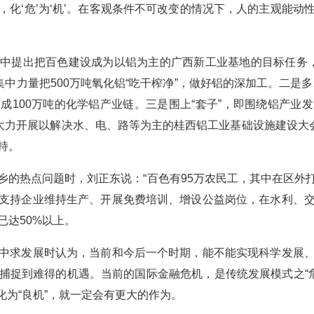
，化‘危’为‘机’。在客观条件不可改变的情况下，人的主观能动
提出把百色建设成为以铝为主的广西新工业基地的目标任务，
中力量把500万吨氧化铝“吃干榨净”，做好铝的深加工。二是多
成100万吨的化学铝产业链。三是围上“套子”，即围绕铝产业
即大力开展以解决水、电、路等为主的桂西铝工业基础设施建设大会
持。
热点问题时，刘正东说：“百色有95万农民工，其中在区外打
支持企业维持生产、开展免费培训、增设公益岗位，在水利、
已达50%以上。
求发展时认为，当前和今后一个时期，能不能实现科学发展、
捉到难得的机遇。当前的国际金融危机，是传统发展模式之“危”
转化为“良机”，就一定会有更大的作为。