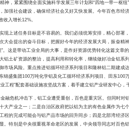
精神，紧紧围绕全面实施科学发展三年计划和“四地一带一枢纽
，加强社会建设，确保经济社会又好又快发展。今年百色市经
政收入增长12%。
现上述任务目标是不容易的。我们必须统筹安排，精心部署，
次大会提出的奋斗目标，把握好今年的经济发展大局，振奋精
程”。这是带动工业全局的大事，是作好资源优势转化这篇文章
大铝土矿资源的整治，提高利用和转化率，继续做好冶金铝系
御市场风险。重点推进铝循环经济系列项目和隆林铝二期建成
东锦盛集团100万吨化学铝及化工循环经济系列项目、田东100
产业工程”配套基础设施攻坚战方案，着手建立铝产业研发中心，
金融危机冲击下，铝工业遭受重创，百色是重灾区。但同时对铝
十大产业之一；二是自治区政府把以铝为主的有色金属作为七
工程的完成可能会与铝产品市场的回升同步；四是北部湾经济
显。特别是中央很重视革命老区的发展，中央领导同志对百色